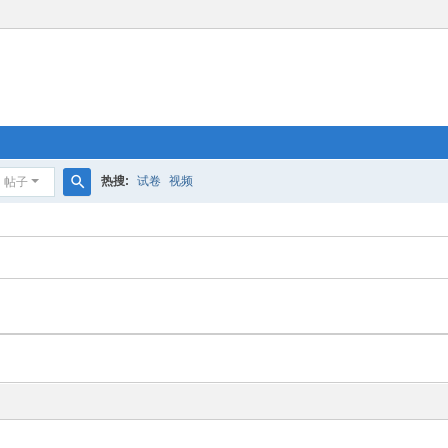
热搜:
试卷
视频
帖子
搜
索