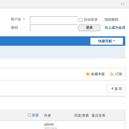
切
换
到
用户名
自动登录
找回密码
窄
密码
马上成为会员
登录
版
快捷导航
收藏本版
|
订阅
返 回
新窗
作者
回复/查看
最后发表
admin
2021-8-9