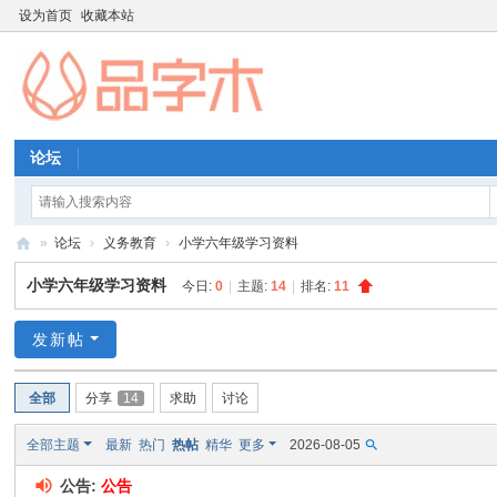
设为首页
收藏本站
论坛
»
论坛
›
义务教育
›
小学六年级学习资料
品
小学六年级学习资料
今日:
0
|
主题:
14
|
排名:
11
字
木
发新帖
教
全部
分享
14
求助
讨论
育
资
全部主题
最新
热门
热帖
精华
更多
2026-08-05
源
公告:
公告