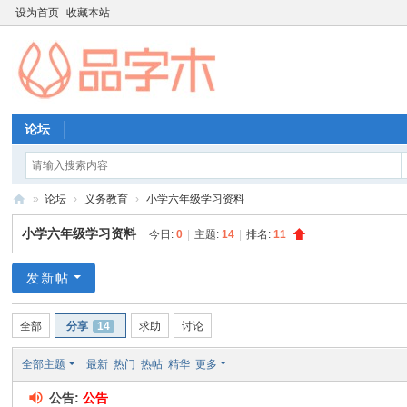
设为首页
收藏本站
论坛
»
论坛
›
义务教育
›
小学六年级学习资料
品
小学六年级学习资料
今日:
0
|
主题:
14
|
排名:
11
字
木
发新帖
教
全部
分享
14
求助
讨论
育
资
全部主题
最新
热门
热帖
精华
更多
源
公告:
公告