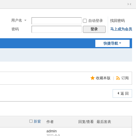
切
换
到
用户名
自动登录
找回密码
窄
密码
马上成为会员
登录
版
快捷导航
收藏本版
|
订阅
返 回
新窗
作者
回复/查看
最后发表
admin
2021-8-9