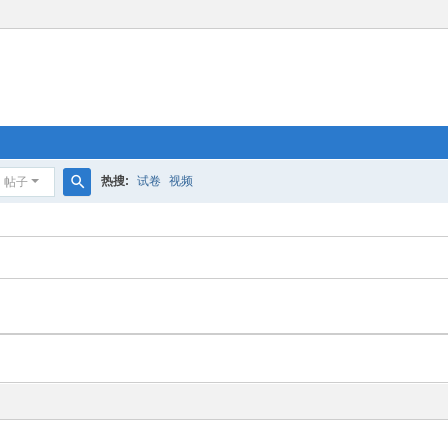
热搜:
试卷
视频
帖子
搜
索