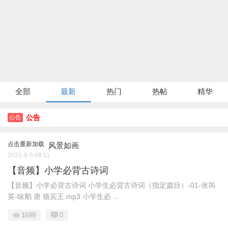
全部
最新
热门
热帖
精华
公告
公告
点击重新加载
风景如画
2021-9-5 08:11
【音频】小学必背古诗词
【音频】小学必背古诗词 小学生必背古诗词（指定篇目）-01-张筠
英-咏鹅 唐 骆宾王.mp3 小学生必 ...
1699
0