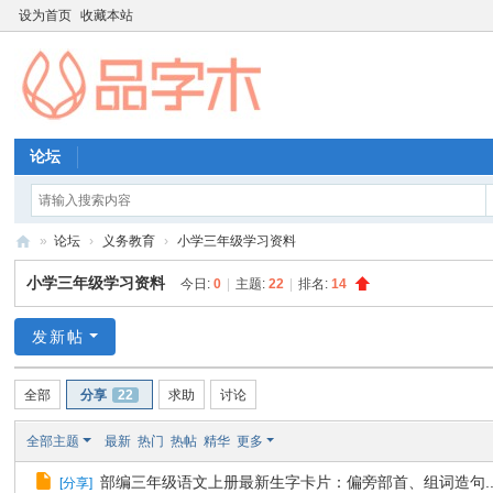
设为首页
收藏本站
论坛
»
论坛
›
义务教育
›
小学三年级学习资料
品
小学三年级学习资料
今日:
0
|
主题:
22
|
排名:
14
字
木
发新帖
教
全部
分享
22
求助
讨论
育
资
全部主题
最新
热门
热帖
精华
更多
源
部编三年级语文上册最新生字卡片：偏旁部首、组词造句..
[
分享
]