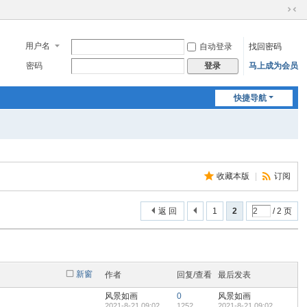
切
换
到
用户名
自动登录
找回密码
窄
密码
马上成为会员
登录
版
快捷导航
收藏本版
|
订阅
返 回
1
2
/ 2 页
新窗
作者
回复/查看
最后发表
风景如画
0
风景如画
2021-8-21 09:02
1252
2021-8-21 09:02