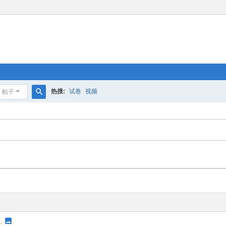
热搜:
试卷
视频
帖子
搜
索
.