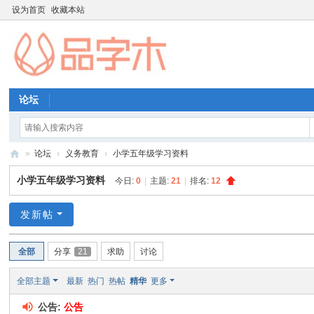
设为首页
收藏本站
论坛
»
论坛
›
义务教育
›
小学五年级学习资料
品
小学五年级学习资料
今日:
0
|
主题:
21
|
排名:
12
字
木
发新帖
教
全部
分享
21
求助
讨论
育
资
全部主题
最新
热门
热帖
精华
更多
源
公告:
公告