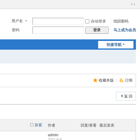
切
换
到
用户名
自动登录
找回密码
窄
密码
马上成为会员
登录
版
快捷导航
收藏本版
|
订阅
返 回
新窗
作者
回复/查看
最后发表
admin
2021-8-9