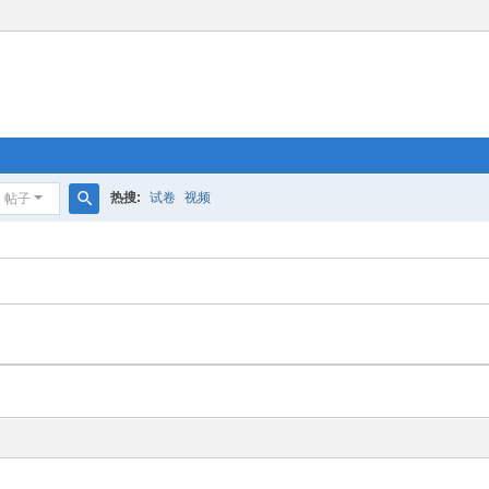
热搜:
试卷
视频
帖子
搜
索