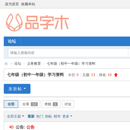
设为首页
收藏本站
论坛
»
论坛
›
义务教育
›
七年级（初中一年级）学习资料
品
七年级（初中一年级）学习资料
今日:
0
|
主题:
13
|
排名:
10
字
木
发新帖
教
全部
分享
12
求助
1
讨论
育
资
全部主题
最新
热门
热帖
精华
更多
源
公告:
公告