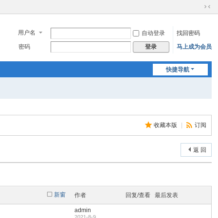
切
换
到
用户名
自动登录
找回密码
窄
密码
马上成为会员
登录
版
快捷导航
收藏本版
|
订阅
返 回
新窗
作者
回复/查看
最后发表
admin
2021-8-9