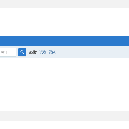
热搜:
试卷
视频
帖子
搜
索