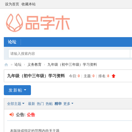
设为首页
收藏本站
论坛
»
论坛
›
义务教育
›
九年级（初中三年级）学习资料
品
九年级（初中三年级）学习资料
今日:
0
|
主题:
0
|
排名:
8
字
木
发新帖
教
全部主题
最新
热门
热帖
精华
更多
育
公告:
公告
资
源
本版块或指定的范围内尚无主题