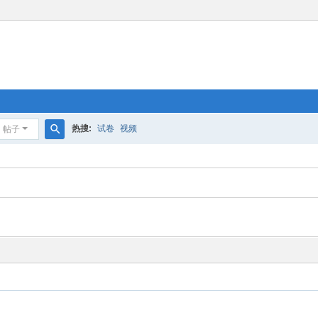
热搜:
试卷
视频
帖子
搜
索