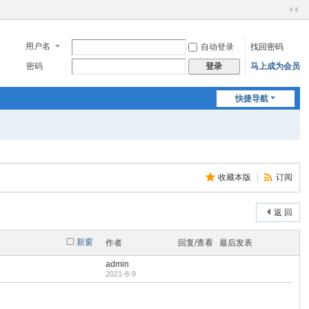
切
换
到
用户名
自动登录
找回密码
窄
密码
马上成为会员
登录
版
快捷导航
收藏本版
|
订阅
返 回
新窗
作者
回复/查看
最后发表
admin
2021-8-9