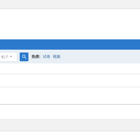
热搜:
试卷
视频
帖子
搜
索