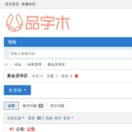
设为首页
收藏本站
论坛
»
论坛
›
站务管理
›
新会员专区
品
新会员专区
今日:
0
|
主题:
1
|
排名:
4
字
木
发新帖
教
全部
账号问题
1
其它问题
育
资
全部主题
最新
热门
热帖
精华
更多
源
公告:
公告