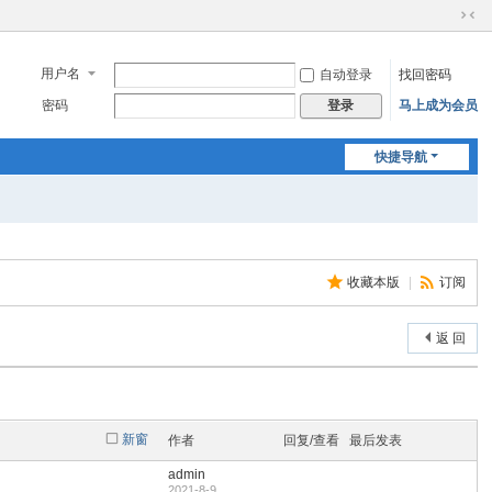
切
换
到
用户名
自动登录
找回密码
窄
密码
马上成为会员
登录
版
快捷导航
收藏本版
|
订阅
返 回
新窗
作者
回复/查看
最后发表
admin
2021-8-9