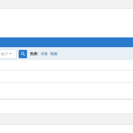
热搜:
试卷
视频
帖子
搜
索