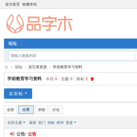
设为首页
收藏本站
论坛
»
论坛
›
其它类资源
›
学前教育学习资料
品
学前教育学习资料
今日:
0
|
主题:
0
|
排名:
2
字
木
发新帖
教
全部
分享
求助
讨论
育
资
全部主题
最新
热门
热帖
精华
更多
源
公告:
公告