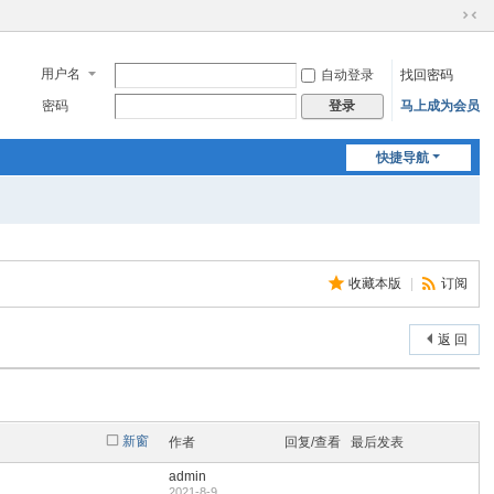
切
换
到
用户名
自动登录
找回密码
窄
密码
马上成为会员
登录
版
快捷导航
收藏本版
|
订阅
返 回
新窗
作者
回复/查看
最后发表
admin
2021-8-9