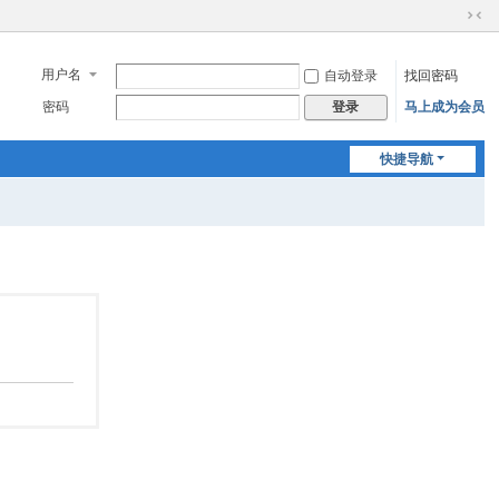
切
换
到
用户名
自动登录
找回密码
窄
密码
马上成为会员
登录
版
快捷导航