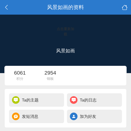
风景如画的资料
点击重新加
载
风景如画
6061
2954
积分
铜板
Ta的主题
Ta的日志
发短消息
加为好友