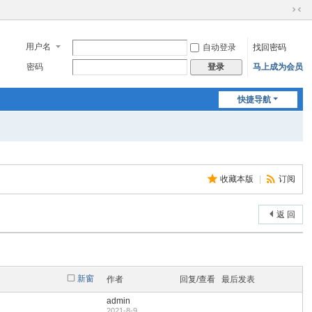
切
换
到
用户名
自动登录
找回密码
窄
密码
马上成为会员
登录
版
快捷导航
收藏本版
|
订阅
返 回
新窗
作者
回复/查看
最后发表
admin
2021-8-9