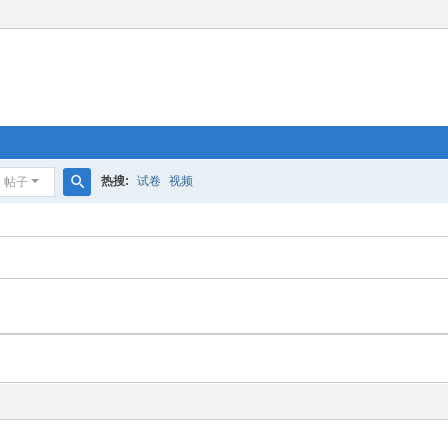
热搜:
试卷
视频
帖子
搜
索