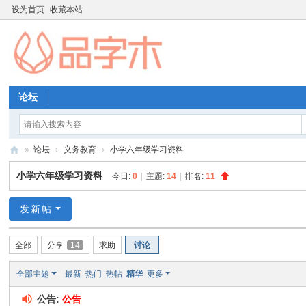
设为首页
收藏本站
论坛
»
论坛
›
义务教育
›
小学六年级学习资料
品
小学六年级学习资料
今日:
0
|
主题:
14
|
排名:
11
字
木
发新帖
教
全部
分享
14
求助
讨论
育
资
全部主题
最新
热门
热帖
精华
更多
源
公告:
公告