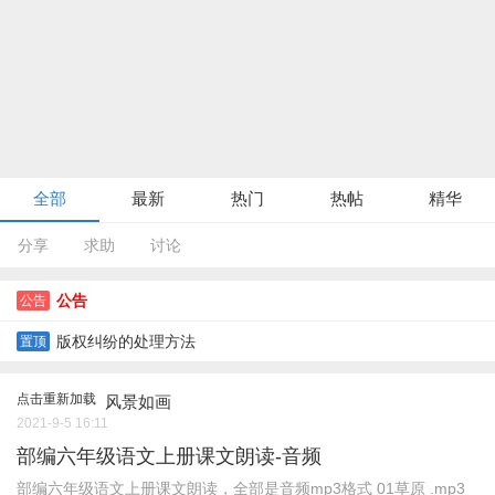
全部
最新
热门
热帖
精华
分享
求助
讨论
公告
公告
版权纠纷的处理方法
置顶
点击重新加载
风景如画
2021-9-5 16:11
部编六年级语文上册课文朗读-音频
部编六年级语文上册课文朗读，全部是音频mp3格式 01草原 .mp3