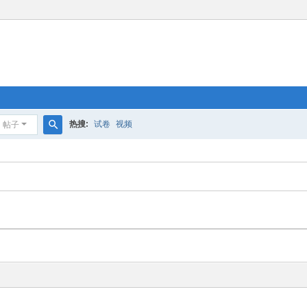
热搜:
试卷
视频
帖子
搜
索