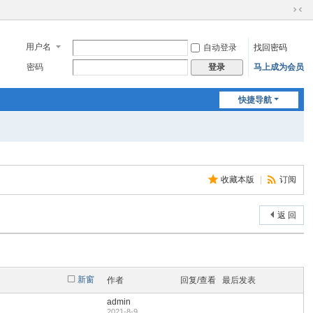
切
换
到
用户名
自动登录
找回密码
窄
密码
马上成为会员
登录
版
快捷导航
收藏本版
|
订阅
返 回
新窗
作者
回复/查看
最后发表
admin
2021-8-9