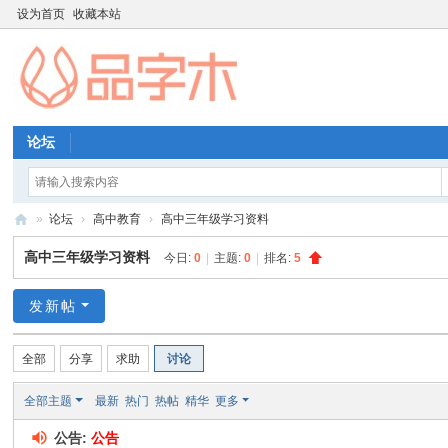
设为首页
收藏本站
论坛
»
论坛
›
高中教育
›
高中三年级学习资料
品
高中三年级学习资料
今日:
0
|
主题:
0
|
排名:
5
字
木
发新帖
教
全部
分享
求助
讨论
育
资
全部主题
最新
热门
热帖
精华
更多
源
公告:
公告