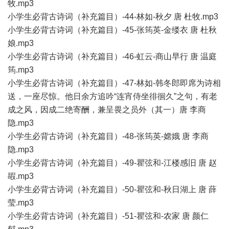
牧.mp3
小学生必背古诗词（补充篇目）-44-林如-秋夕 唐 杜牧.mp3
小学生必背古诗词（补充篇目）-45-张筠英-金缕衣 唐 杜秋
娘.mp3
小学生必背古诗词（补充篇目）-46-虹云-商山早行 唐 温庭
筠.mp3
小学生必背古诗词（补充篇目）-47-林如-韩冬郎即席为诗相
送，一座尽惊。他日余方追吟“连宵侍坐徘徊久”之句，有老
成之风，因成二绝寄酬，兼呈畏之员外（其一）唐 李商
隐.mp3
小学生必背古诗词（补充篇目）-48-张筠英-嫦娥 唐 李商
隐.mp3
小学生必背古诗词（补充篇目）-49-瞿弦和-江楼感旧 唐 赵
嘏.mp3
小学生必背古诗词（补充篇目）-50-瞿弦和-秋日湖上 唐 薛
莹.mp3
小学生必背古诗词（补充篇目）-51-瞿弦和-农家 唐 颜仁