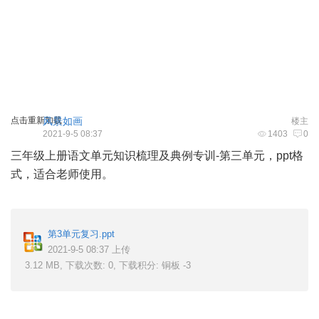
点击重新加载
风景如画
楼主
2021-9-5 08:37
1403
0
三年级上册语文单元知识梳理及典例专训-第三单元，ppt格
式，适合老师使用。
5 j6 j' p. D# J ^; e- ?
第3单元复习.ppt
2021-9-5 08:37 上传
3.12 MB, 下载次数: 0, 下载积分: 铜板 -3
/ S1 g' v9 Y, j$ c! Y% d3 K