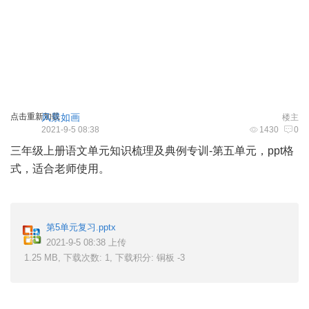
点击重新加载
风景如画
楼主
2021-9-5 08:38
1430
0
三年级上册语文单元知识梳理及典例专训-第五单元，ppt格
式，适合老师使用。
/ E4 Y# q- |) a8 z+ K L4 d
) g# n! W* x; M Y% } \9 p4 ~7 H* I
第5单元复习.pptx
2021-9-5 08:38 上传
1.25 MB, 下载次数: 1, 下载积分: 铜板 -3