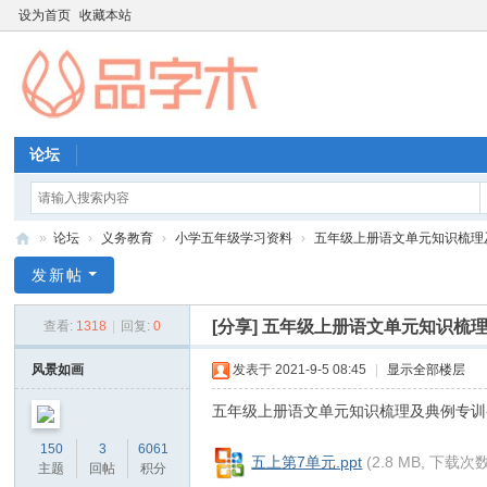
设为首页
收藏本站
论坛
»
论坛
›
义务教育
›
小学五年级学习资料
›
五年级上册语文单元知识梳理及典
品
发新帖
字
[分享]
五年级上册语文单元知识梳理
查看:
1318
|
回复:
0
木
教
风景如画
发表于 2021-9-5 08:45
|
显示全部楼层
育
五年级上册语文单元知识梳理及典例专训-
资
; k7 T# K1 @# \" ^: \: V- S
150
3
6061
源
五上第7单元.ppt
(2.8 MB, 下载次数
主题
回帖
积分