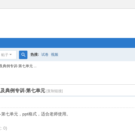
热搜:
试卷
视频
帖子
搜
例专训-第七单元 ...
索
及典例专训-第七单元
[复制链接]
第七单元，ppt格式，适合老师使用。
. P! { }/ A- L. D) s2 S# z) s
: 0)