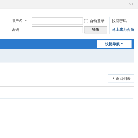
切
换
到
用户名
自动登录
找回密码
窄
密码
马上成为会员
登录
版
快捷导航
返回列表