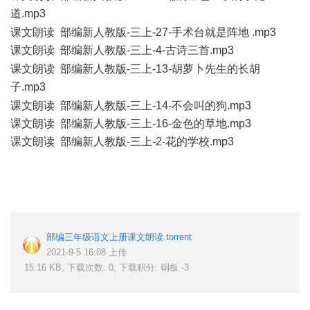
道.mp3
+ }# P# b! |; z
课文朗读 部编新人教版-三上-27-手术台就是阵地 .mp3
课文朗读 部编新人教版-三上-4-古诗三首.mp3
& J; D3 M4 f' l
课文朗读 部编新人教版-三上-13-胡萝卜先生的长胡
子.mp3
$ k) o+ g$ K4 t# y8 }0 Q2 r
课文朗读 部编新人教版-三上-14-不会叫的狗.mp3
课文朗读 部编新人教版-三上-16-金色的草地.mp3
课文朗读 部编新人教版-三上-2-花的学校.mp3
5 c$ n4 h! z% U)
q0 {
0 [" v- O/ u& Y+ c( c
部编三年级语文上册课文朗读.torrent
2021-9-5 16:08 上传
15.16 KB, 下载次数: 0, 下载积分: 铜板 -3