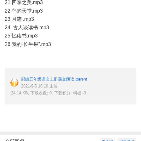
21.四季之美.mp3
' B8 f: q1 G4 A0 H5 `7 P" N
22.鸟的天堂.mp3
23.月迹 .mp3
- }6 m* ?$ e# g& @
24. 古人谈读书.mp3
25.忆读书.mp3
; A D4 J/ Y6 y9 d# z
26.我的“长生果”.mp3
% A6 A8 h7 c8 D' ~
: N' B0 f7 U- m Z" p
部编五年级语文上册课文朗读.torrent
2021-9-5 16:10 上传
24.14 KB, 下载次数: 0, 下载积分: 铜板 -3