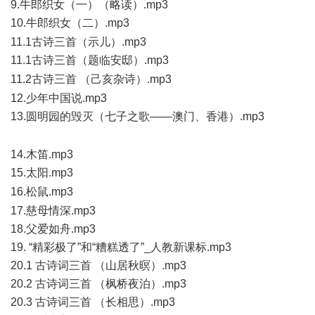
9.牛郎织女（一）（略读）.mp3
10.牛郎织女（二）.mp3
0 {/ \5 o5 k3 {5 u- f+ w& F' A
11.1古诗三首（示儿）.mp3
11.1古诗三首（题临安邸）.mp3
9 j- V; I- Y% P; `9 D
11.2古诗三首 （己亥杂诗）.mp3
- T$ W' S- I* N* q) c: w" Y' Q& ?3 T
12.少年中国说.mp3
13.圆明园的毁灭（七子之歌——澳门、香港）.mp3
7 o, L' O6
_2 b8 ^6 Y$ d f5 o! y3 A
14.木笛.mp3
15.太阳.mp3
5 p5 @8 @: k$ z# Y' ?0 A
16.松鼠.mp3
" G3 I+ b5 N8 g- V! v4 T
17.慈母情深.mp3
18.父爱如舟.mp3
19. “精彩极了”和“糟糕透了”_人教新课标.mp3
20.1 古诗词三首 （山居秋暝）.mp3
20.2 古诗词三首 （枫桥夜泊）.mp3
20.3 古诗词三首 （长相思）.mp3