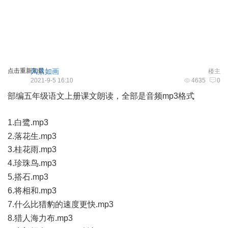
点击重新加载
风景如画
楼主
2021-9-5 16:10
4635
0
部编五年级语文上册课文朗读，全部是音频mp3格式
1.白鹭.mp3
& Y8 q! K3 `& c" e+ U
2.落花生.mp3
3.桂花雨.mp3
1 B; F I0 p4 p( Y$ F. o- W V
4.珍珠鸟.mp3
3 M+ J0 |, i: b/ {; o( r$ B
5.搭石.mp3
" s# c. V+ D, c2 T) S
6.将相和.mp3
1 G+ a) V% D8 K0 i$ \. m
7.什么比猎豹的速度更快.mp3
. `% o' d/ W( Q9 N3 g- o# g. p
8.猎人海力布.mp3