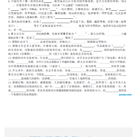
) o" W* v% @+ f! L