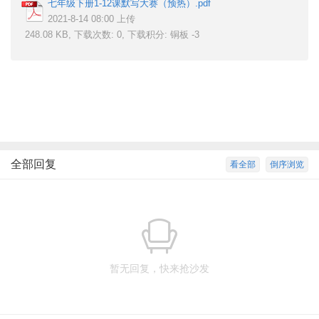
七年级下册1-12课默写大赛（预热）.pdf
2021-8-14 08:00 上传
248.08 KB, 下载次数: 0, 下载积分: 铜板 -3
: [+ Z" M: Q, _4 C8 W6 G
* s. K$ O |$ Y$ T" |
全部回复
看全部
倒序浏览
暂无回复，快来抢沙发