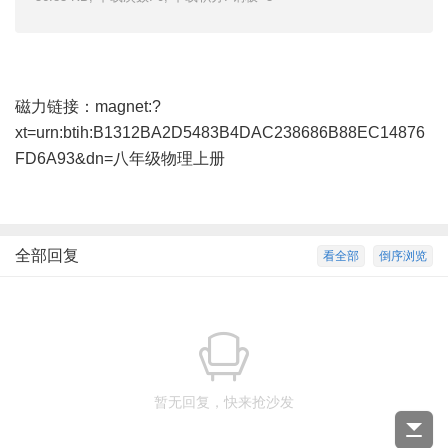
4 Y' s1 O. ?) U: Q* X# ]
磁力链接：magnet:?
xt=urn:btih:B1312BA2D5483B4DAC238686B88EC14876
FD6A93&dn=八年级物理上册
全部回复
看全部
倒序浏览
暂无回复，快来抢沙发