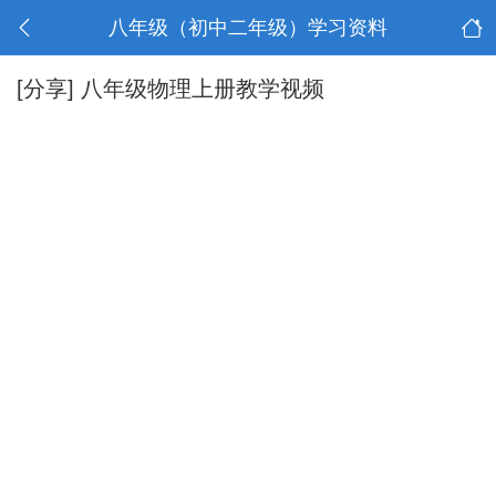
八年级（初中二年级）学习资料
[分享]
八年级物理上册教学视频