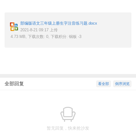
6 r2 t6 M& \- M0 w
部编版语文三年级上册生字注音练习题.docx
2021-8-21 09:17 上传
4.73 MB, 下载次数: 0, 下载积分: 铜板 -3
1 i/ c8 ]: }4 r$ ]
全部回复
看全部
倒序浏览
暂无回复，快来抢沙发