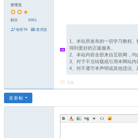
分
w' u" `7 a$ C ?& }# F9 U
管理员
享
网
积分
6061
收听TA
发消息
1、本站所发布的一切学习教程、
得到更好的正版服务。
2、本站内容全部来自互联网，
3、对于不当转载或引用本网站
4、对不遵守本声明或其他违法、
回复
发新帖