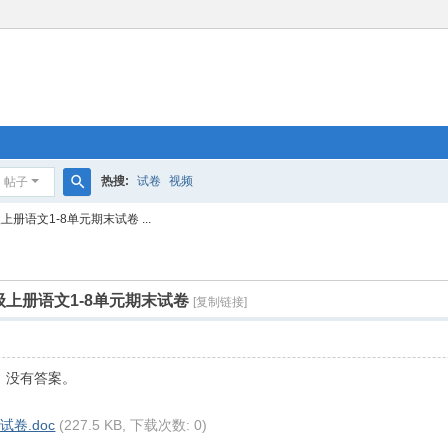
热搜:
试卷
视频
帖子
搜
册语文1-8单元期末试卷 ...
索
上册语文1-8单元期末试卷
[复制链接]
，没有答案。
% R# Q3 @' ?! c% m) t
卷.doc
(227.5 KB, 下载次数: 0)