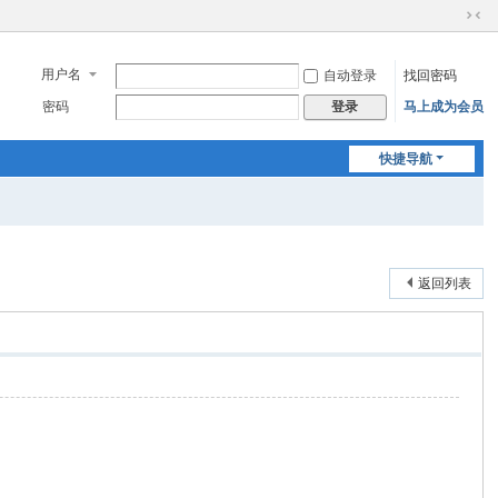
切
换
到
用户名
自动登录
找回密码
窄
密码
马上成为会员
登录
版
快捷导航
返回列表