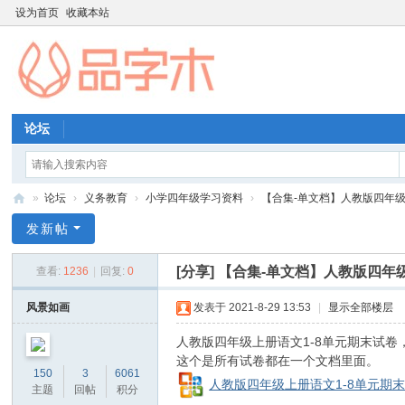
设为首页
收藏本站
论坛
»
论坛
›
义务教育
›
小学四年级学习资料
›
【合集-单文档】人教版四年级上
品
发新帖
字
[分享]
【合集-单文档】人教版四年级
查看:
1236
|
回复:
0
木
教
风景如画
发表于 2021-8-29 13:53
|
显示全部楼层
育
人教版四年级上册语文1-8单元期末试卷
资
这个是所有试卷都在一个文档里面。
150
3
6061
源
人教版四年级上册语文1-8单元期末试
主题
回帖
积分