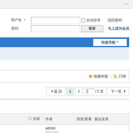
切
换
到
用户名
自动登录
找回密码
窄
密码
马上成为会员
登录
版
快捷导航
收藏本版
|
订阅
返 回
1
2
/ 2 页
下一页
新窗
作者
回复/查看
最后发表
admin
2021-8-9