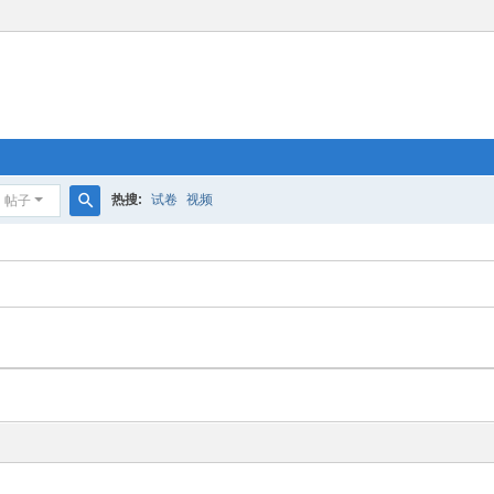
热搜:
试卷
视频
帖子
搜
索