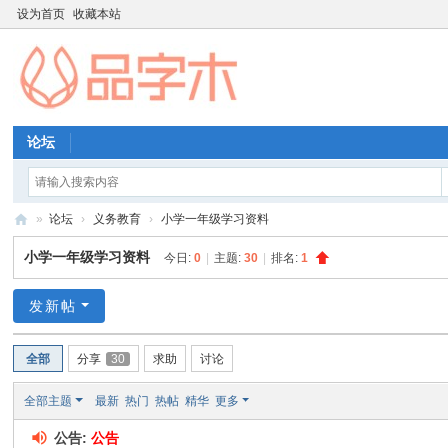
设为首页
收藏本站
论坛
»
论坛
›
义务教育
›
小学一年级学习资料
品
小学一年级学习资料
今日:
0
|
主题:
30
|
排名:
1
字
木
发新帖
教
全部
分享
30
求助
讨论
育
资
全部主题
最新
热门
热帖
精华
更多
源
公告:
公告