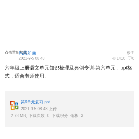
点击重新加载
风景如画
楼主
2021-9-5 08:48
1410
0
六年级上册语文单元知识梳理及典例专训-第六单元，ppt格
式，适合老师使用。
3 D4 v t, h$ [. k
第6单元复习.ppt
2021-9-5 08:48 上传
2.78 MB, 下载次数: 0, 下载积分: 铜板 -3
3 Q9 i$ Q+ a h9 V1 W& f; ^