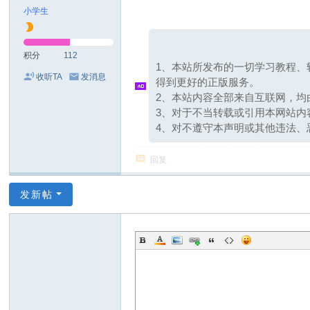
分
/ n9 N7 V1 A, ]5 K Z+ o8 x
小学生
享
网
积分
112
1、本站所发布的一切学习教程、
收听TA
发消息
得到更好的正版服务。
2、本站内容全部来自互联网，
3、对于不当转载或引用本网站
4、对不遵守本声明或其他违法、
回复
发新帖