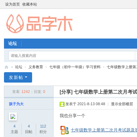
设为首页
收藏本站
论坛
»
论坛
›
义务教育
›
七年级（初中一年级）学习资料
›
七年级数学上册第
品
发新帖
字
[分享]
七年级数学上册第二次月考
查看:
1242
|
回复:
0
木
教
孩子为大
发表于 2021-8-13 08:48
|
显示全部楼层
育
我也分享一个
资
0 b) @6 F. j2 \ [( D( n4 q
4
4
112
源
七年级数学上册第二次月考试题及答案
主题
回帖
积分