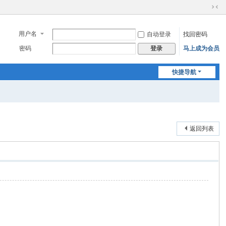
切
换
到
用户名
自动登录
找回密码
窄
密码
马上成为会员
登录
版
快捷导航
返回列表