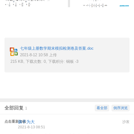
, X8 n3 g3 d5 L$ f1 Q3 _
4 v: h$ ?7 m3 z6 r# N
七年级上册数学期末模拟检测卷及答案.doc
2021-8-12 10:58 上传
215 KB, 下载次数: 0, 下载积分: 铜板 -3
9 |6 r/ ^% g& q2 }1 j& n
全部回复
看全部
倒序浏览
1
点击重新加载
孩子为大
沙发
2021-8-13 08:51